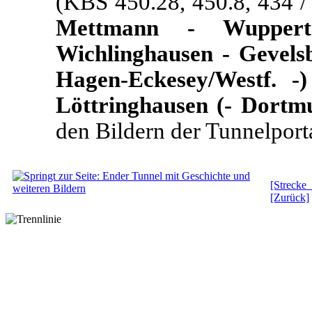
(KBS 450.28, 450.8, 434 
Mettmann - Wupperta
Wichlinghausen - Gevels
Hagen-Eckesey/Westf. -
Löttringhausen (- Dortmu
den Bildern der Tunnelport
[Streck
[Zurück]