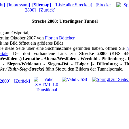
ht]
[Impressum]
[Sitemap]
[Liste aller Strecken]
[Strecke
2800]
[Zurück]
Strecke 2800: Ütterlingser Tunnel
g am Ostportal,
iert im Oktober 2007 von
Florian Böttcher
k ins Bild öffnet ein größeres Bild)
Sie diese Seite über eine Suchmaschine gefunden haben, öffnen Sie
h
rtale
. Der dort vorhandene Link zur
Strecke 2800
(KBS 44
estfalen -) Lemathe - Altena/Westfalen - Werdohl - Plettenberg -
l - Siegen-Weidenau - Siegen-Ost - Haiger [- Dillenburg - Her
cke / Ruhr-Sieg-Strecke)
führt Sie zu den Bildern der Tunnelportale.
 2800]
[Zurück]