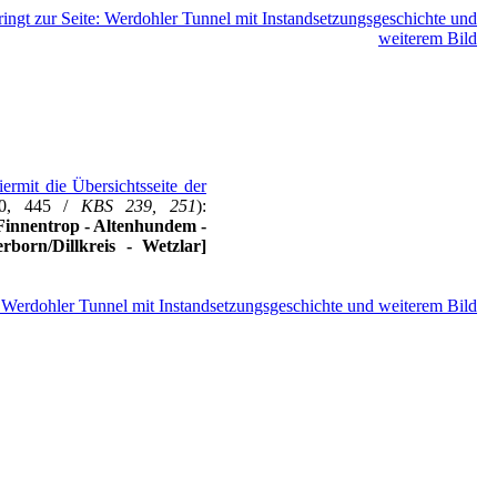
iermit die Übersichtsseite der
0, 445 /
KBS 239, 251
):
 Finnentrop - Altenhundem -
born/Dillkreis - Wetzlar]