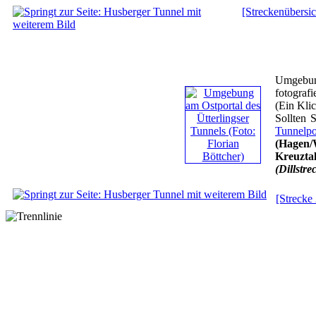
[Streckenübersic
Umgebun
fotograf
(Ein Klic
Sollten 
Tunnelpo
(Hagen/W
Kreuzta
(Dillstre
[Strecke