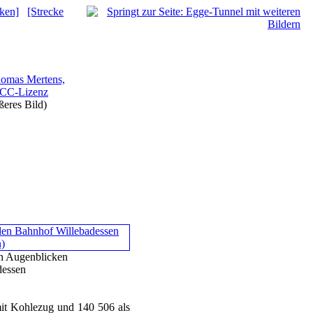
cken]
[Strecke
omas Mertens,
CC-Lizenz
ßeres Bild)
en Augenblicken
dessen
it Kohlezug und 140 506 als