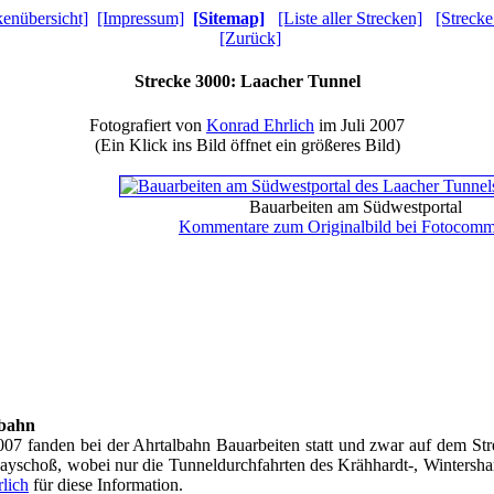
kenübersicht]
[Impressum]
[Sitemap]
[Liste aller Strecken]
[Strecke
[Zurück]
Strecke 3000: Laacher Tunnel
Fotografiert von
Konrad Ehrlich
im Juli 2007
(Ein Klick ins Bild öffnet ein größeres Bild)
Bauarbeiten am Südwestportal
Kommentare zum Originalbild bei Fotocomm
lbahn
07 fanden bei der Ahrtalbahn Bauarbeiten statt und zwar auf dem St
yschoß, wobei nur die Tunneldurchfahrten des Krähhardt-, Wintershar
lich
für diese Information.