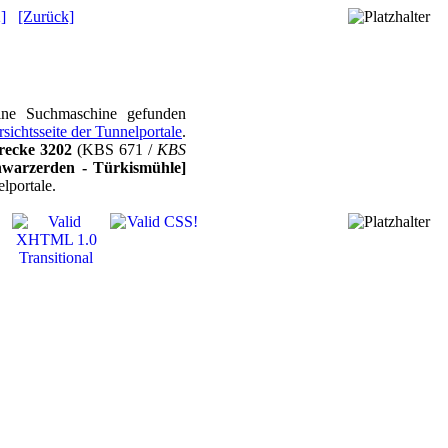
]
[Zurück]
eine Suchmaschine gefunden
rsichtsseite der Tunnelportale
.
recke 3202
(KBS 671 /
KBS
chwarzerden - Türkismühle]
lportale.