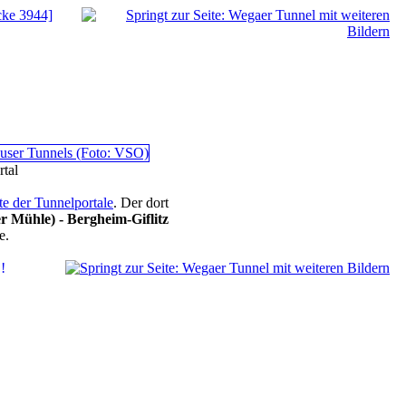
cke 3944]
tal
ite der Tunnelportale
. Der dort
 Mühle) - Bergheim-Giflitz
e.