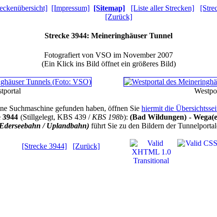
reckenübersicht]
[Impressum]
[Sitemap]
[Liste aller Strecken]
[Stre
[Zurück]
Strecke 3944: Meineringhäuser Tunnel
Fotografiert von VSO im November 2007
(Ein Klick ins Bild öffnet ein größeres Bild)
tportal
Westpor
 eine Suchmaschine gefunden haben, öffnen Sie
hiermit die Übersichtsse
e 3944
(Stillgelegt, KBS 439 /
KBS 198b
):
(Bad Wildungen) - Wega(er
(Ederseebahn / Uplandbahn)
führt Sie zu den Bildern der Tunnelportal
[Strecke 3944]
[Zurück]