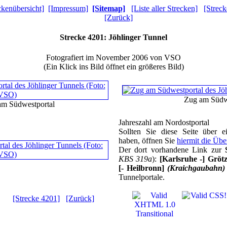
ckenübersicht]
[Impressum]
[Sitemap]
[Liste aller Strecken]
[Strec
[Zurück]
Strecke 4201: Jöhlinger Tunnel
Fotografiert im November 2006 von VSO
(Ein Klick ins Bild öffnet ein größeres Bild)
Zug am Südw
m Südwestportal
Jahreszahl am Nordostportal
Sollten Sie diese Seite über 
haben, öffnen Sie
hiermit die Übe
Der dort vorhandene Link zur
KBS 319a
):
[Karlsruhe -] Gröt
[- Heilbronn]
(Kraichgaubahn)
Tunnelportale.
[Strecke 4201]
[Zurück]