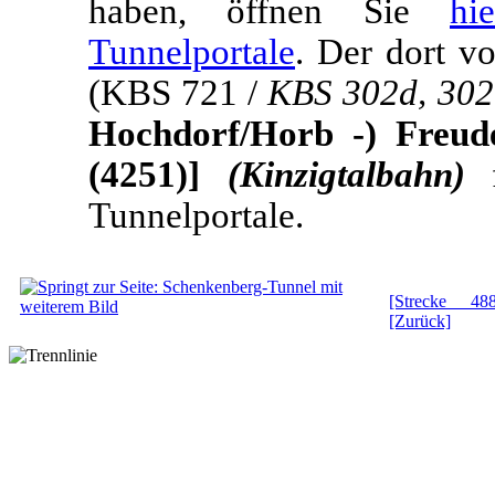
haben, öffnen Sie
hi
Tunnelportale
. Der dort v
(KBS 721 /
KBS 302d, 302
Hochdorf/Horb -) Freude
(4251)]
(Kinzigtalbahn)
f
Tunnelportale.
[Strecke 488
[Zurück]