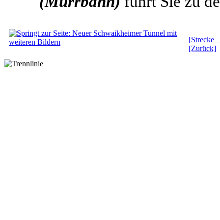
(Murrbahn)
führt Sie zu de
[Strecke
[Zurück]