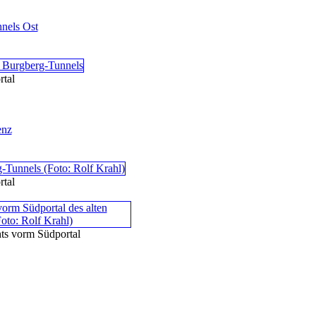
nels Ost
tal
nz
tal
ts vorm Südportal