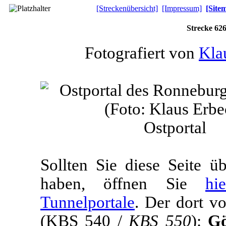
[Streckenübersicht]
[Impressum]
[Site
Strecke 62
Fotografiert von
Kla
Ostportal
Sollten Sie diese Seite 
haben, öffnen Sie
hi
Tunnelportale
. Der dort v
(KBS 540 /
KBS 550
):
Gö