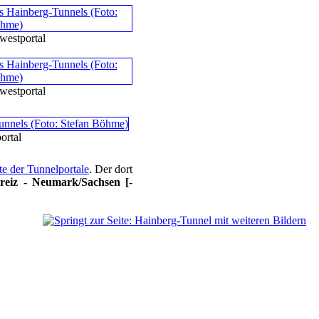
westportal
westportal
ortal
ite der Tunnelportale
. Der dort
reiz - Neumark/Sachsen [-