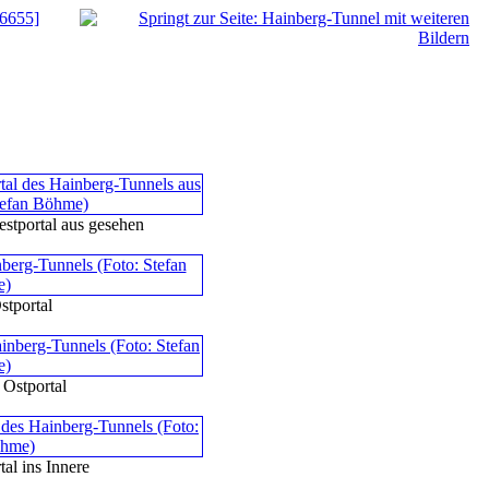
 6655]
stportal aus gesehen
stportal
 Ostportal
al ins Innere