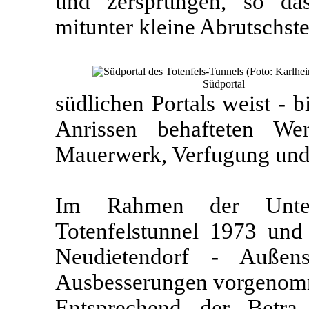
und zersprungen, so das
mitunter kleine Abrutschste
Südportal
südlichen Portals weist - 
Anrissen behafteten W
Mauerwerk, Verfugung und
Im Rahmen der Unterh
Totenfelstunnel 1973 und
Neudietendorf - Außens
Ausbesserungen vorgenom
Entsprechend der Betr