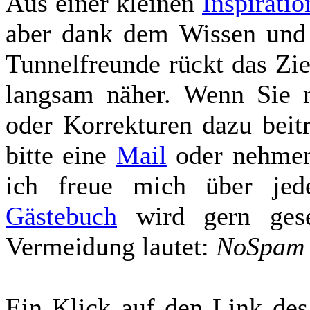
Aus einer kleinen
Inspiratio
aber dank dem Wissen und d
Tunnelfreunde rückt das Zie
langsam näher. Wenn Sie m
oder Korrekturen dazu beit
bitte eine
Mail
oder nehme
ich freue mich über jed
Gästebuch
wird gern gese
Vermeidung lautet:
NoSpam
Ein Klick auf den
Link de