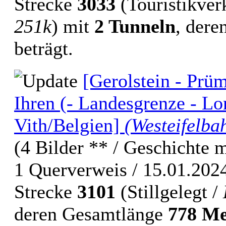
Strecke
3033
(Touristikverk
251k
) mit
2 Tunneln
, der
beträgt.
[Gerolstein - Prüm/
Ihren (- Landesgrenze - Lo
Vith/Belgien]
(Westeifelba
(4 Bilder ** / Geschichte mi
1 Querverweis / 15.01.202
Strecke
3101
(Stillgelegt /
deren Gesamtlänge
778 Me