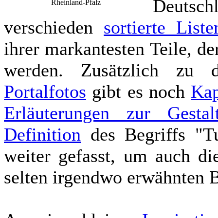
Deutsc
Rheinland-Pfalz
verschieden
sortierte List
ihrer markantesten Teile, de
werden. Zusätzlich zu 
Portalfotos
gibt es noch
Kap
Erläuterungen zur Gesta
Definition
des Begriffs "T
weiter gefasst, um auch di
selten irgendwo erwähnten B