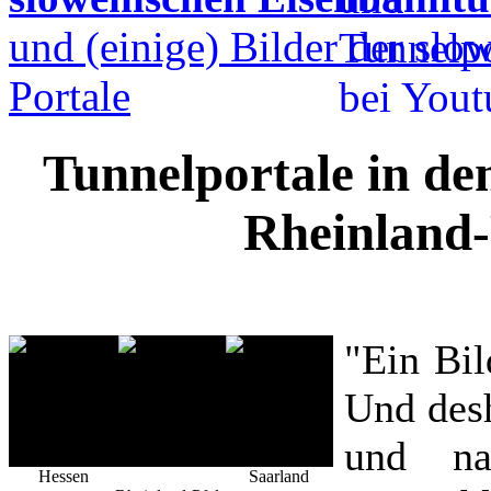
und (einige) Bilder der sl
Portale
Tunnelportale in de
Rheinland-
"Ein Bil
Und desh
und na
Hessen
Saarland