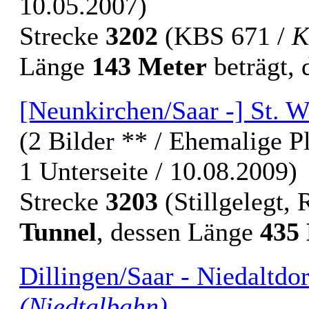
10.05.2007)
Strecke
3202
(KBS 671 /
K
Länge
143 Meter
beträgt, 
[Neunkirchen/Saar -] St. W
(2 Bilder ** / Ehemalige P
1 Unterseite / 10.08.2009)
Strecke
3203
(Stillgelegt,
Tunnel
, dessen Länge
435
Dillingen/Saar - Niedaltdo
(Niedtalbahn)