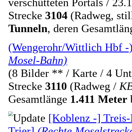
verschütteten Portals / 23.
Strecke
3104
(Radweg, stil
Tunneln
, deren Gesamtlä
(Wengerohr/Wittlich Hbf -)
Mosel-Bahn)
(8 Bilder ** / Karte / 4 Un
Strecke
3110
(Radweg /
KB
Gesamtlänge
1.411 Meter
b
[Koblenz -] Treis-
Trier]
(Rechte Moselstreck