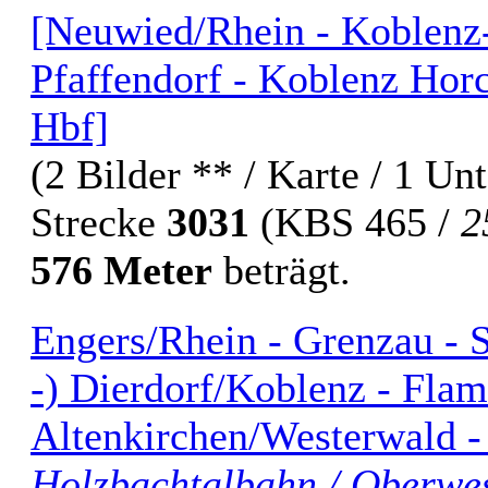
[Neuwied/Rhein - Koblenz-
Pfaffendorf - Koblenz Hor
Hbf]
(2 Bilder ** / Karte / 1 Un
Strecke
3031
(KBS 465 /
2
576 Meter
beträgt.
Engers/Rhein - Grenzau - S
-) Dierdorf/Koblenz - Flam
Altenkirchen/Westerwald 
Holzbachtalbahn / Oberwe