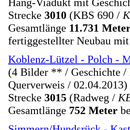
Hang-Viadukt mit Geschicht
Strecke
3010
(KBS 690 /
K
Gesamtlänge
11.731 Mete
fertiggestellter Neubau mi
Koblenz-Lützel - Polch - 
(4 Bilder ** / Geschichte / 
Querverweis / 02.04.2013)
Strecke
3015
(Radweg /
KB
Gesamtlänge
752 Meter
be
Simmern/Hundsrück - Kast