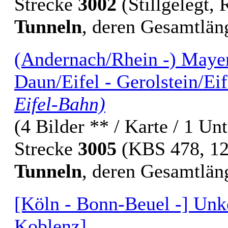
Strecke
3002
(Stillgelegt,
Tunneln
, deren Gesamtlä
(Andernach/Rhein -) Mayen
Daun/Eifel - Gerolstein/Ei
Eifel-Bahn)
(4 Bilder ** / Karte / 1 Un
Strecke
3005
(KBS 478, 12
Tunneln
, deren Gesamtlä
[Köln - Bonn-Beuel -] Unke
Koblenz]