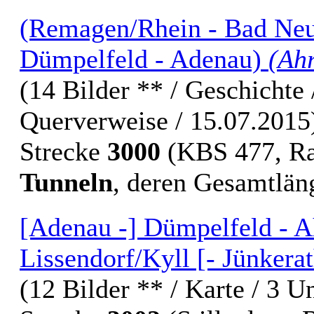
(Remagen/Rhein - Bad Neue
Dümpelfeld - Adenau)
(Ah
(14 Bilder ** / Geschichte /
Querverweise / 15.07.2015
Strecke
3000
(KBS 477, R
Tunneln
, deren Gesamtlä
[Adenau -] Dümpelfeld - Ah
Lissendorf/Kyll [- Jünkerat
(12 Bilder ** / Karte / 3 U