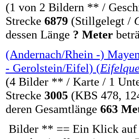
(1 von 2 Bildern ** / Gesch
Strecke
6879
(Stillgelegt /
dessen Länge
? Meter
beträ
(Andernach/Rhein -) Mayen 
- Gerolstein/Eifel) (
Eifelqu
(4 Bilder ** / Karte / 1 Unt
Strecke
3005
(KBS 478, 12
deren Gesamtlänge
663 Me
Bilder ** == Ein Klick auf