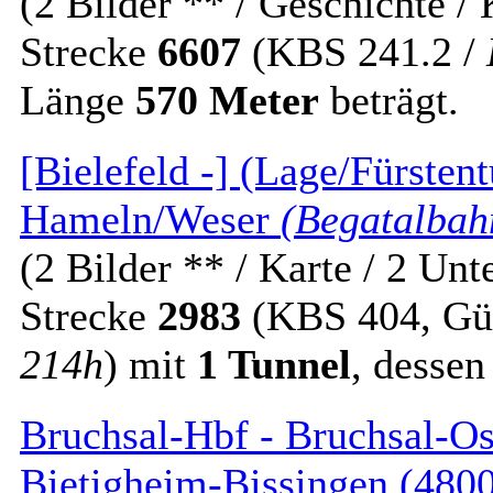
(2 Bilder ** / Geschichte / 
Strecke
6607
(KBS 241.2 /
Länge
570 Meter
beträgt.
[Bielefeld -] (Lage/Fürsten
Hameln/Weser
(Begatalbah
(2 Bilder ** / Karte / 2 Unt
Strecke
2983
(KBS 404, Güte
214h
) mit
1 Tunnel
, desse
Bruchsal-Hbf - Bruchsal-Ost
Bietigheim-Bissingen (480