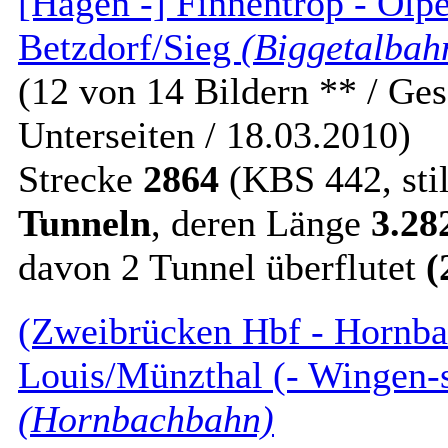
[Hagen -] Finnentrop - Olpe
Betzdorf/Sieg
(Biggetalbah
(12 von 14 Bildern ** / Ges
Unterseiten / 18.03.2010)
Strecke
2864
(KBS 442, stil
Tunneln
, deren Länge
3.28
davon 2 Tunnel überflutet
(
(Zweibrücken Hbf - Hornbac
Louis/Münzthal (- Wingen-
(Hornbachbahn)