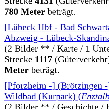
Strecke
4131
(Güterverkehr
780 Meter
beträgt.
[Lübeck Hbf - Bad Schwart
Abzweig - Lübeck-Skandin
(2 Bilder ** / Karte / 1 Unt
Strecke
1117
(Güterverkehr
Meter
beträgt.
[Pforzheim -] (Brötzingen 
Wildbad (Kurpark) (
Enztal
(2 Bilder ** / Geschichte / 