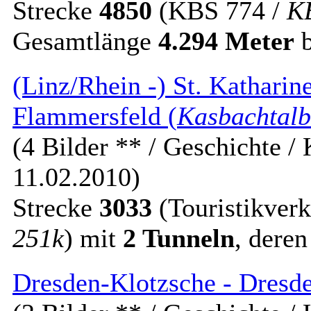
Strecke
4850
(KBS 774 /
K
Gesamtlänge
4.294 Meter
b
(Linz/Rhein -) St. Katharin
Flammersfeld (
Kasbachtalb
(4 Bilder ** / Geschichte / 
11.02.2010)
Strecke
3033
(Touristikverk
251k
) mit
2 Tunneln
, dere
Dresden-Klotzsche - Dresd