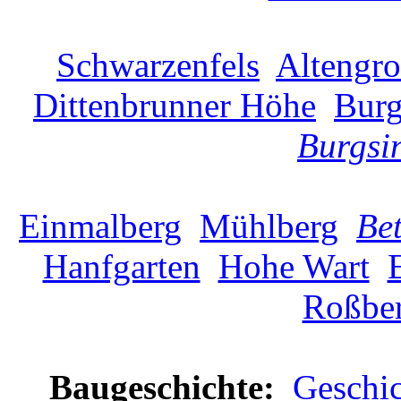
Schwarzenfels
Altengro
Dittenbrunner Höhe
Burg
Burgsi
Einmalberg
Mühlberg
Be
Hanfgarten
Hohe Wart
Roßbe
Baugeschichte:
Geschi