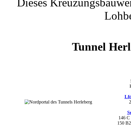
Dieses Kreuzungsbauwerk
Lohbe
Tunnel Her
Lfd
S
146 C
150 B