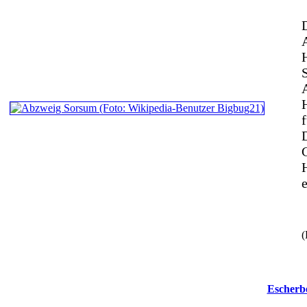
f
(
Escherb