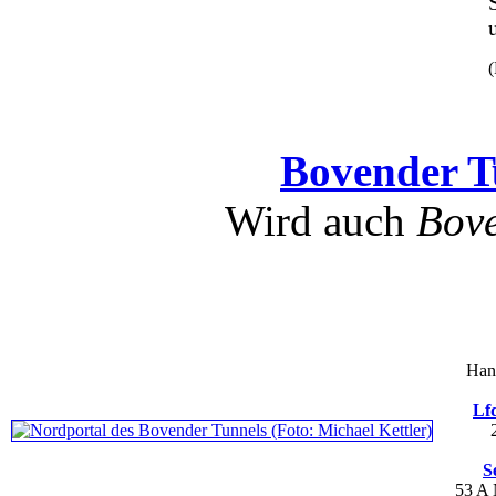
(
Bovender T
Wird auch
Bove
Han
Lfd
S
53 A