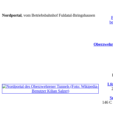
Nordportal
, vom Betriebsbahnhof Fuldatal-Ihringshausen
B
b
Oberzwehr
Lfd
S
146 C