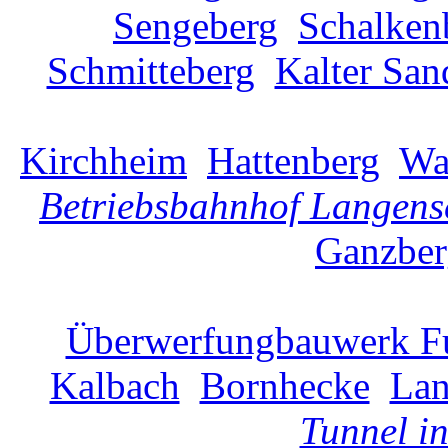
Sengeberg
Schalken
Schmitteberg
Kalter San
Kirchheim
Hattenberg
Wa
Betriebsbahnhof Langen
Ganzber
Überwerfungbauwerk F
Kalbach
Bornhecke
La
Tunnel i