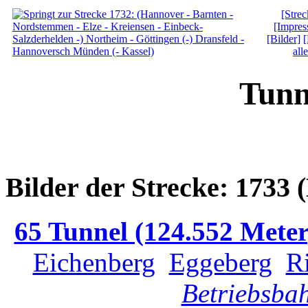
[Strec
[Impres
[Bilder]
[
all
Tunn
Bilder der Strecke: 1733 
65 Tunnel (124.552 Meter
Eichenberg
Eggeberg
R
Betriebsba