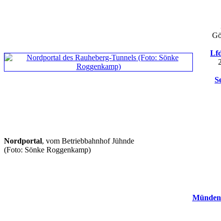
Gö
Lfd
S
Nordportal
, vom Betriebbahnhof Jühnde
(Foto: Sönke Roggenkamp)
Mündene