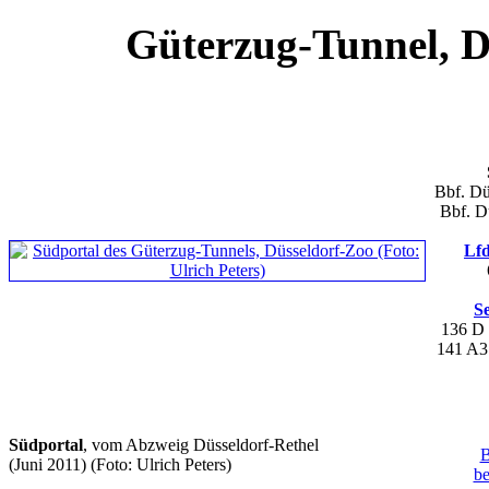
Güterzug-Tunnel, D
Bbf. Dü
Bbf. D
Lfd
S
136 D
141 A
Südportal
, vom Abzweig Düsseldorf-Rethel
B
(Juni 2011)
(Foto: Ulrich Peters)
b