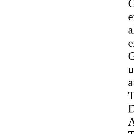
e
a
e
G
u
D