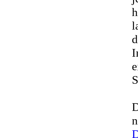
h
l
I
S