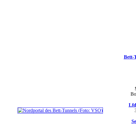
Bett-
Bo
Lfd
Se