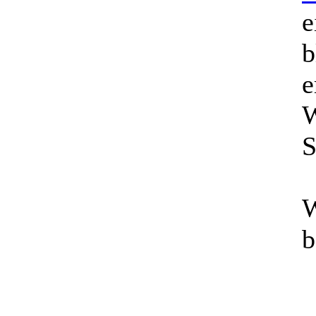
e
b
S
W
b