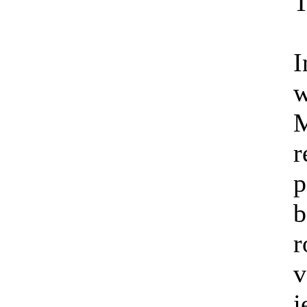
T
I
w
M
b
v
j