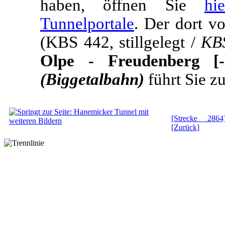
haben, öffnen Sie
hi
Tunnelportale
. Der dort v
(KBS 442, stillgelegt /
KB
Olpe - Freudenberg [-K
(Biggetalbahn)
führt Sie z
[Strecke 2864
[Zurück]