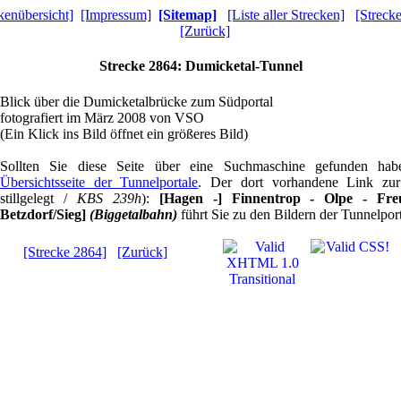
kenübersicht]
[Impressum]
[Sitemap]
[Liste aller Strecken]
[Streck
[Zurück]
Strecke 2864: Dumicketal-Tunnel
Blick über die Dumicketalbrücke zum Südportal
fotografiert im März 2008 von VSO
(Ein Klick ins Bild öffnet ein größeres Bild)
Sollten Sie diese Seite über eine Suchmaschine gefunden ha
Übersichtsseite der Tunnelportale
. Der dort vorhandene Link z
stillgelegt /
KBS 239h
):
[Hagen -] Finnentrop - Olpe - Freu
Betzdorf/Sieg]
(Biggetalbahn)
führt Sie zu den Bildern der Tunnelport
[Strecke 2864]
[Zurück]