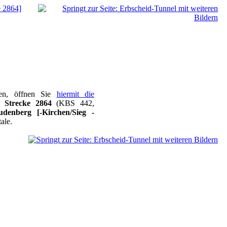
e 2864]
ben, öffnen Sie
hiermit die
ur
Strecke 2864
(KBS 442,
denberg [-Kirchen/Sieg -
ale.