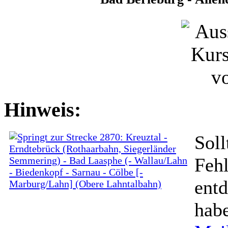
Hinweis:
So
Fe
ent
hab