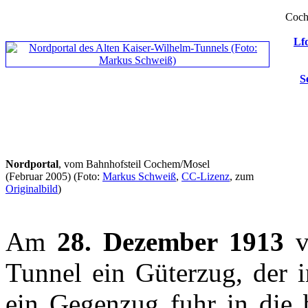
Coch
Lfd
S
Nordportal
, vom Bahnhofsteil Cochem/Mosel
(Februar 2005)
(Foto:
Markus Schweiß
,
CC-Lizenz
, zum
Originalbild
)
Am
28. Dezember 1913
v
Tunnel ein Güterzug, der i
ein Gegenzug fuhr in die 