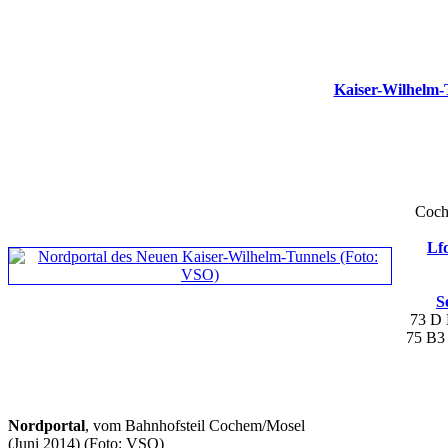
Kaiser-Wilhelm
Coch
Lfd
S
73 D
75 B
Nordportal
, vom Bahnhofsteil Cochem/Mosel
(Juni 2014)
(Foto: VSO)