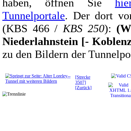
haben, öffnen Sie
hi
Tunnelportale
. Der dort v
(KBS 466 /
KBS 250
):
(W
Niederlahnstein [- Koblen
zu den Bildern der Tunnelpor
[Strecke
3507]
[Zurück]