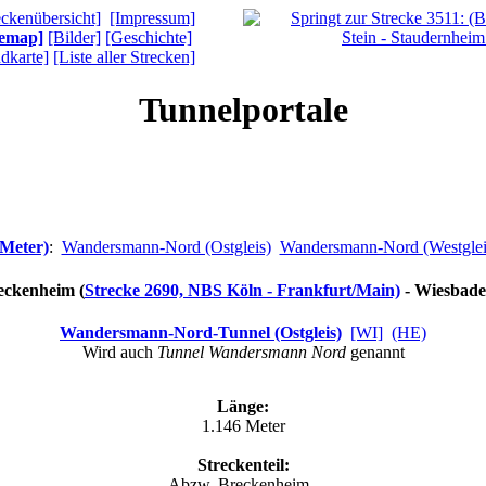
eckenübersicht]
[Impressum]
temap]
[Bilder]
[Geschichte]
dkarte]
[Liste aller Strecken]
Tunnelportale
 Meter)
:
Wandersmann-Nord (Ostgleis)
Wandersmann-Nord (Westglei
eckenheim (
Strecke 2690, NBS Köln - Frankfurt/Main)
- Wiesbade
Wandersmann-Nord-Tunnel (Ostgleis)
[WI]
(HE)
Wird auch
Tunnel Wandersmann Nord
genannt
Länge:
1.146 Meter
Streckenteil:
Abzw. Breckenheim -