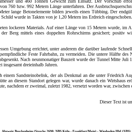
hmesser und 460 Tonnen Gewicht zum Einsatz. Der Vorschub erfolg
von 760 bzw. 992 Metern Länge unterfahren. Der Ausbruchsquerschnitt
Meter lange Betonelemente bilden jeweils einen Tübbing. Der endgült
hild wurde in Takten von je 1,20 Metern ins Erdreich eingeschoben. J
n lockeren Materials. Auf einer Länge von 15 Metern wurde, im Ansch
der Berg mittels eines doppelten Rohrschirms gesichert; positiv wi
sen Umgebung errichtet, unter anderem die darüber laufende Schnell
sempfindliche Feste Fahrbahn, zu vermeiden. Die untere Hälfte des 
 abgesenkt. Nach neunmonatiger Bauzeit wurde der Tunnel Mitte Juli 1
i insgesamt dreieinhalb Jahren.
 einem Sandsteinobelisk, der als Denkmal an die unter Friedrich 
tte an diesem Standort gelegen war, wurde danach ein Wirtshaus erö
ute, nachdem er zweimal, zuletzt 1982, versetzt worden war, zwischen 
Dieser Text ist u
Abzweig Breckenheim (Strecke 2690, NBS Köln - Frankfurt/Main) - Wiesbaden Hbf (
NBS
)