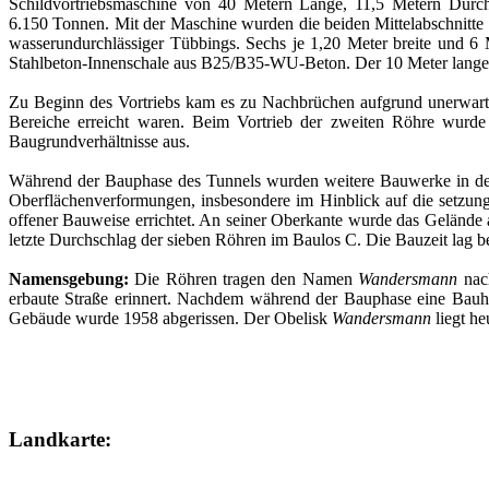
Schildvortriebsmaschine von 40 Metern Länge, 11,5 Metern Durc
6.150 Tonnen. Mit der Maschine wurden die beiden Mittelabschnitte 
wasserundurchlässiger Tübbings. Sechs je 1,20 Meter breite und 6 
Stahlbeton-Innenschale aus B25/B35-WU-Beton. Der 10 Meter lange Sc
Zu Beginn des Vortriebs kam es zu Nachbrüchen aufgrund unerwartete
Bereiche erreicht waren. Beim Vortrieb der zweiten Röhre wurde 
Baugrundverhältnisse aus.
Während der Bauphase des Tunnels wurden weitere Bauwerke in des
Oberflächenverformungen, insbesondere im Hinblick auf die setzung
offener Bauweise errichtet. An seiner Oberkante wurde das Gelände
letzte Durchschlag der sieben Röhren im Baulos C. Die Bauzeit lag be
Namensgebung:
Die Röhren tragen den Namen
Wandersmann
nach
erbaute Straße erinnert. Nachdem während der Bauphase eine Bauhü
Gebäude wurde 1958 abgerissen. Der Obelisk
Wandersmann
liegt he
Landkarte: