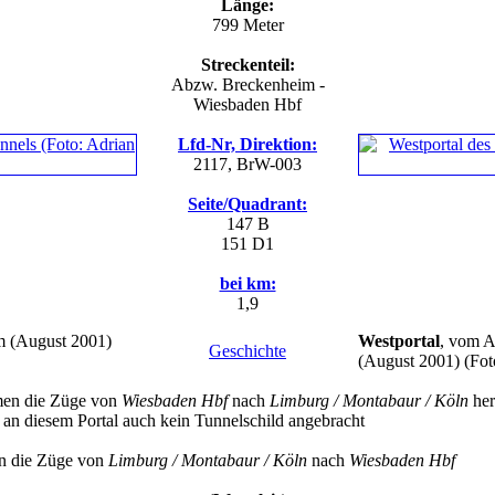
Länge:
799 Meter
Streckenteil:
Abzw. Breckenheim -
Wiesbaden Hbf
Lfd-Nr, Direktion:
2117, BrW-003
Seite/Quadrant:
147 B
151 D1
bei km:
1,9
m (August 2001)
Westportal
, vom 
Geschichte
(August 2001)
(Fot
en die Züge von
Wiesbaden Hbf
nach
Limburg / Montabaur / Köln
her
t an diesem Portal auch kein Tunnelschild angebracht
en die Züge von
Limburg / Montabaur / Köln
nach
Wiesbaden Hbf