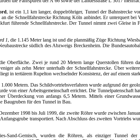
rden die Fahrspuren der A 66 sowie der Landesstraße L 3017 mehrfac
ord
, ist ein 1,1 km langer, doppelröhriger, Tunnel der Bahnstrecke
 an die Schnellfahrstrecke Richtung Köln anbindet. Er unterquert bei
ankfurt führende Schnellfahrstrecke. Der Tunnel nimmt zwei Gleise i
rd 1
, die 1.145 Meter lang ist und die planmäßig Züge Richtung Wies
e Neubaustrecke südlich des Abzweigs Breckenheim. Die Bundesautoba
n die Oberfläche. Zwei je rund 20 Metern lange Querstollen führen d
weniger als zehn Meter unterhalb der Schnellfahrstrecke. Über weiter
iegt in tertiärem Rupelton wechselnder Konsistenz, der auf einem star
1.000 Metern. Das Schildvortriebsverfahren wurde aufgrund der geolog
urde von einer Arbeitsgemeinschaft errichtet. Die Tunnelpatenschaft
iner Überdeckung von anfangs 6,5 Metern. Mittels einer Grundwass
e Baugruben für den Tunnel in Bau.
Dezember 1998 bis Juli 1999, die zweite Röhre wurde zwischen Januar
Anfangsgrube transportiert. Nach Abschluss des zweiten Vortriebs wurd
Kies-Sand-Gemisch, wurden die Röhren, als einziger Tunnel der 