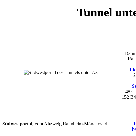
Tunnel unt
Raun
Rau
Lfd
2
S
148 C
152 B
Südwestportal
, vom Abzweig Raunheim-Mönchwald
B
b