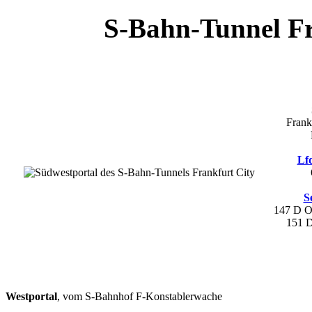
S-Bahn-Tunnel Fr
Frank
Lfd
S
147 D
O
151 
Westportal
, vom S-Bahnhof F-Konstablerwache