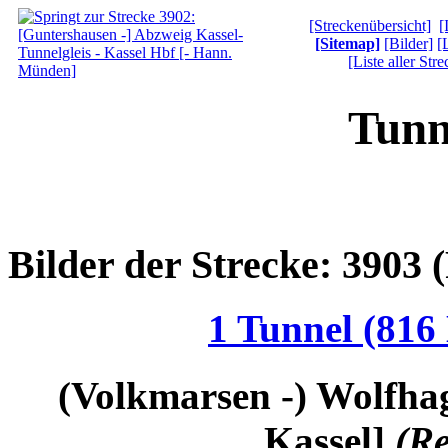
[Streckenübersicht]
[
[Sitemap]
[Bilder]
[
[Liste aller Str
Tunn
Bilder der Strecke: 3903
1 Tunnel (816
(Volkmarsen -) Wolfhag
Kassel]
(R