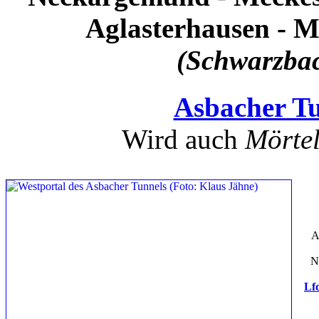
Aglasterhausen - 
(Schwarzba
Asbacher T
Wird auch
Mörtel
A
N
Lfd