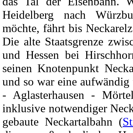
das Tal der Eisenbahn.
Heidelberg nach Würzbu
möchte, fährt bis Neckarel
Die alte Staatsgrenze zw
und Hessen bei Hirschhor
seinen Knotenpunkt Neckar
und so war eine aufwändig 
- Aglasterhausen - Mörte
inklusive notwendiger Neck
gebaute Neckartalbahn (
S