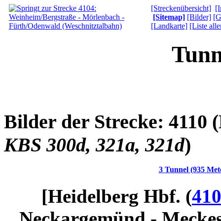
[Streckenübersicht]
[
[Sitemap]
[Bilder]
[G
[Landkarte]
[Liste all
Tunn
Bilder der Strecke: 4110 (
KBS 300d, 321a, 321d
)
3 Tunnel (935 Met
[Heidelberg Hbf. (
41
Neckargemünd - Meckesh