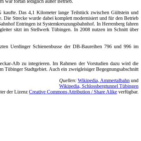
n war fortan lediglich außer Betrieb.
ufte. Das 4,1 Kilometer lange Teilstück zwischen Gültstein und
. Die Strecke wurde dabei komplett modernisiert und für den Betrieb
Bahnhof Entringen ist Systemkreuzungsbahnhof. In Herrenberg fahren
leiter sitzt im Stellwerk Tübingen. In 2008 nutzen im Schnitt über
letzten Uerdinger Schienenbusse der DB-Baureihen 796 und 996 im
eckar-Alb zu integrieren. Im Rahmen der Vorstudien dazu wird die
 im Tübinger Stadtgebiet. Auch ein zweigleisiger Begegnungsabschnitt
Quellen:
Wikipedia, Ammertalbahn
und
Wikipedia, Schlossbergtunnel Tübingen
nter der Lizenz
Creative Commons Attribution / Share Alike
verfügbar.