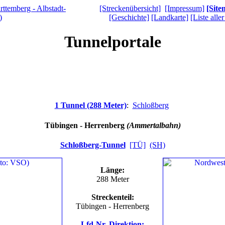
[Streckenübersicht]
[Impressum]
[Site
[Geschichte]
[Landkarte]
[Liste alle
Tunnelportale
1 Tunnel (288 Meter)
:
Schloßberg
Tübingen - Herrenberg
(Ammertalbahn)
Schloßberg-Tunnel
[TÜ]
(SH)
Länge:
288 Meter
Streckenteil:
Tübingen - Herrenberg
Lfd-Nr, Direktion: