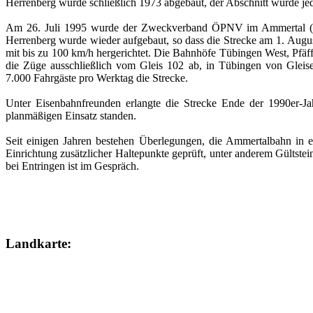
Herrenberg wurde schließlich 1973 abgebaut, der Abschnitt wurde jedoc
Am 26. Juli 1995 wurde der Zweckverband ÖPNV im Ammertal (ZÖA
Herrenberg wurde wieder aufgebaut, so dass die Strecke am 1. Augus
mit bis zu 100 km/h hergerichtet. Die Bahnhöfe Tübingen West, Pfä
die Züge ausschließlich vom Gleis 102 ab, in Tübingen von Gleisen
7.000 Fahrgäste pro Werktag die Strecke.
Unter Eisenbahnfreunden erlangte die Strecke Ende der 1990er-J
planmäßigen Einsatz standen.
Seit einigen Jahren bestehen Überlegungen, die Ammertalbahn in 
Einrichtung zusätzlicher Haltepunkte geprüft, unter anderem Gültste
bei Entringen ist im Gespräch.
Landkarte: