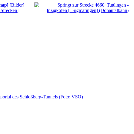
map]
[Bilder]
r Strecken]