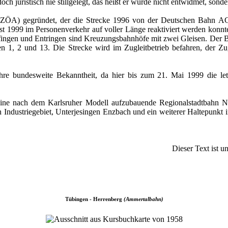
h juristisch nie stillgelegt, das heißt er wurde nicht entwidmet, sonder
) gegründet, der die Strecke 1996 von der Deutschen Bahn AG ka
t 1999 im Personenverkehr auf voller Länge reaktiviert werden konnte
ffingen und Entringen sind Kreuzungsbahnhöfe mit zwei Gleisen. Der 
 1, 2 und 13. Die Strecke wird im Zugleitbetrieb befahren, der Zug
ahre bundesweite Bekanntheit, da hier bis zum 21. Mai 1999 die 
eine nach dem Karlsruher Modell aufzubauende Regionalstadtbahn N
in Industriegebiet, Unterjesingen Enzbach und ein weiterer Haltepunkt
Dieser Text ist u
Tübingen - Herrenberg
(Ammertalbahn)