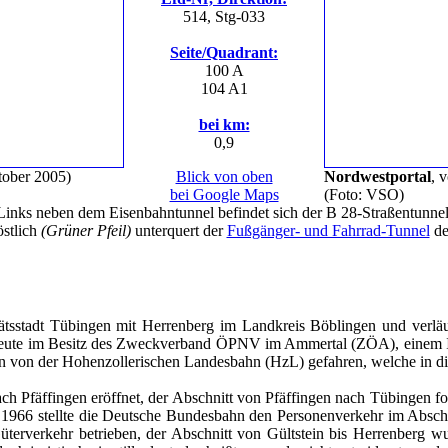
514, Stg-033
Seite/Quadrant:
100 A
104 A1
bei km:
0,9
tober 2005)
Blick von oben
Nordwestportal
, 
bei Google Maps
(Foto: VSO)
Links neben dem Eisenbahntunnel befindet sich der B 28-Straßentunnel
östlich
(Grüner Pfeil)
unterquert der
Fußgänger- und Fahrrad-Tunnel
de
ätsstadt Tübingen mit Herrenberg im Landkreis Böblingen und verläu
 heute im Besitz des Zweckverband ÖPNV im Ammertal (ZÖA), einem Infr
n von der Hohenzollerischen Landesbahn (HzL) gefahren, welche in d
h Pfäffingen eröffnet, der Abschnitt von Pfäffingen nach Tübingen fo
 1966 stellte die Deutsche Bundesbahn den Personenverkehr im Absch
terverkehr betrieben, der Abschnitt von Gültstein bis Herrenberg w