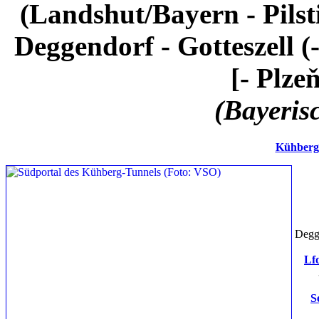
(Landshut/Bayern - Pilsti
Deggendorf - Gotteszell (
[- Plze
(Bayeris
Kühberg
Degge
Lfd
S