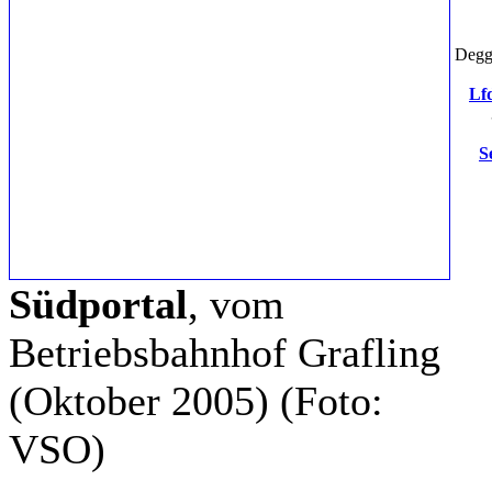
Degge
Lfd
S
Südportal
, vom
Betriebsbahnhof Grafling
(Oktober 2005)
(Foto:
VSO)