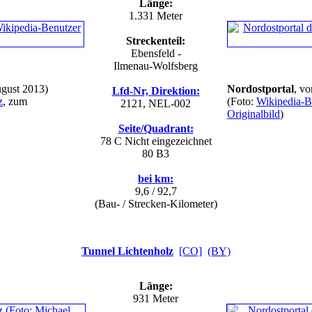
Länge:
1.331 Meter
Streckenteil:
Ebensfeld -
Ilmenau-Wolfsberg
gust 2013)
Nordostportal
, v
Lfd-Nr, Direktion:
z
, zum
(Foto:
Wikipedia-Be
2121, NEL-002
Originalbild
)
Seite/Quadrant:
78 C
Nicht eingezeichnet
80 B3
bei km:
9,6 / 92,7
(Bau- / Strecken-Kilometer)
Tunnel Lichtenholz
[CO]
(BY)
Länge:
931 Meter