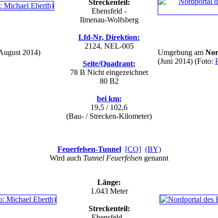
Streckenteil:
Ebensfeld -
Ilmenau-Wolfsberg
Lfd-Nr, Direktion:
2124, NEL-005
August 2014)
Umgebung am
Nor
(Juni 2014)
(Foto:
Seite/Quadrant:
78 B
Nicht eingezeichnet
80 B2
bei km:
19,5 / 102,6
(Bau- / Strecken-Kilometer)
Feuerfelsen-Tunnel
[CO]
(BY)
Wird auch
Tunnel Feuerfelsen
genannt
Länge:
1.043 Meter
Streckenteil:
Ebensfeld -