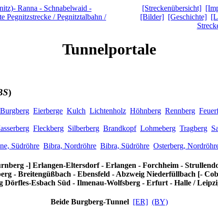
[Streckenübersicht]
[Im
[Bilder]
[Geschichte]
[L
Streck
Tunnelportale
BS
)
 Burgberg
Eierberge
Kulch
Lichtenholz
Höhnberg
Rennberg
Feuer
asserberg
Fleckberg
Silberberg
Brandkopf
Lohmeberg
Tragberg
S
ne, Südröhre
Bibra, Nordröhre
Bibra, Südröhre
Osterberg, Nordröhr
rnberg -] Erlangen-Eltersdorf - Erlangen - Forchheim - Strullendo
rg - Breitengüßbach - Ebensfeld - Abzweig Niederfüllbach [- Cob
 Dörfles-Esbach Süd - Ilmenau-Wolfsberg - Erfurt - Halle / Leipz
Beide Burgberg-Tunnel
[ER]
(BY)