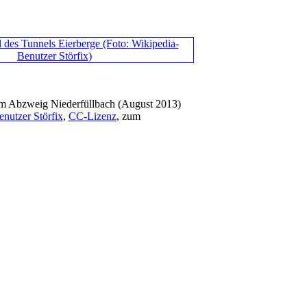
om Abzweig Niederfüllbach (August 2013)
nutzer Störfix
,
CC-Lizenz
, zum