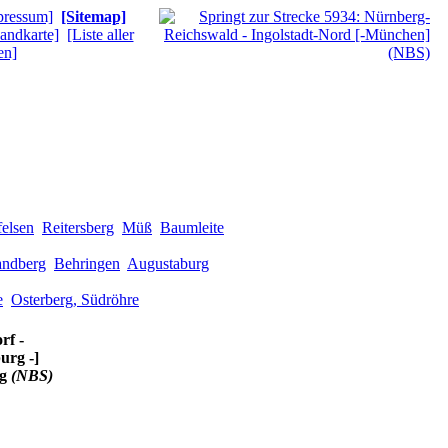
pressum]
[Sitemap]
andkarte]
[Liste aller
en]
felsen
Reitersberg
Müß
Baumleite
andberg
Behringen
Augustaburg
e
Osterberg, Südröhre
rf -
urg -]
ig
(NBS)