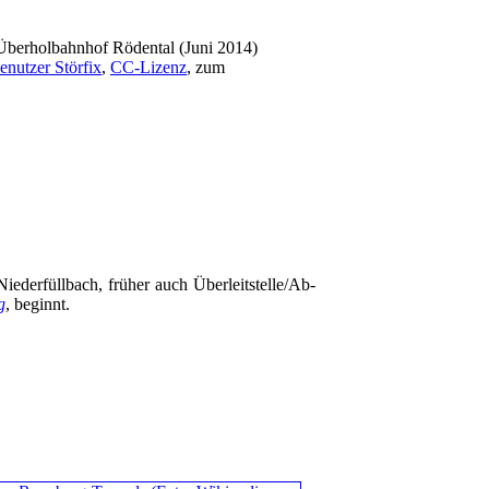
Überholbahnhof Rödental (Juni 2014)
nutzer Störfix
,
CC-Lizenz
, zum
rfüllbach, früher auch Über­leit­stel­le/­Ab­
g
, beginnt.