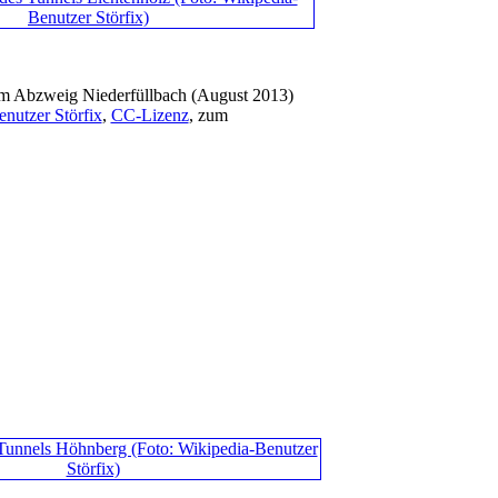
om Abzweig Niederfüllbach (August 2013)
nutzer Störfix
,
CC-Lizenz
, zum