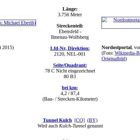
Länge:
3.756 Meter
Streckenteil:
Ebensfeld -
Ilmenau-Wolfsberg
i 2015)
Nordostportal
, v
Lfd-Nr, Direktion:
(Foto:
Wikipedia-Be
2120, NEL-001
Originalbild
)
Seite/Quadrant:
78 C
Nicht eingezeichnet
80 B3
bei km:
4,2 / 87,4
(Bau- / Strecken-Kilometer)
Tunnel Kulch
[CO]
(BY)
Wird auch
Kulch-Tunnel
genannt