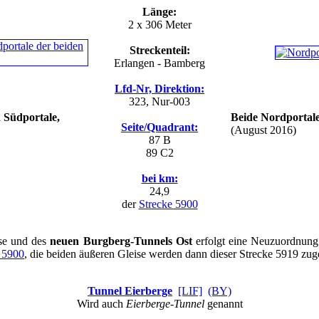
Länge:
2 x 306 Meter
Streckenteil:
Erlangen - Bamberg
Lfd-Nr, Direktion:
323, Nur-003
 Südportale,
Beide Nordportal
Seite/Quadrant:
(August 2016)
87 B
89 C2
bei km:
24,9
der
Strecke 5900
ise und des
neuen Burgberg-Tunnels Ost
erfolgt eine Neuzuordnung
e 5900
, die beiden äußeren Gleise werden dann dieser Strecke 5919 zug
Tunnel Eierberge
[LIF]
(BY)
Wird auch
Eierberge-Tunnel
genannt