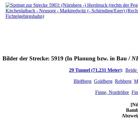
Bilder der Strecke: 5919 (In Planung bzw. in Bau /
N
29 Tunnel (71.231 Meter)
:
Beide
Bleßberg
Goldberg
Rehberg
M
Finne, Nordröhre
Fin
[Nü
Bambe
Abzweig