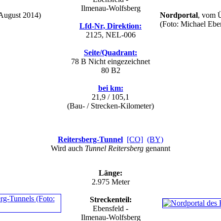
Ilmenau-Wolfsberg
August 2014)
Nordportal
, vom 
(Foto: Michael Ebe
Lfd-Nr, Direktion:
2125, NEL-006
Seite/Quadrant:
78 B
Nicht eingezeichnet
80 B2
bei km:
21,9 / 105,1
(Bau- / Strecken-Kilometer)
Reitersberg-Tunnel
[CO]
(BY)
Wird auch
Tunnel Reitersberg
genannt
Länge:
2.975 Meter
Streckenteil:
Ebensfeld -
Ilmenau-Wolfsberg