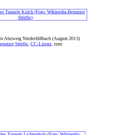
om Abzweig Niederfüllbach (August 2013)
nutzer Störfix
,
CC-Lizenz
, zum