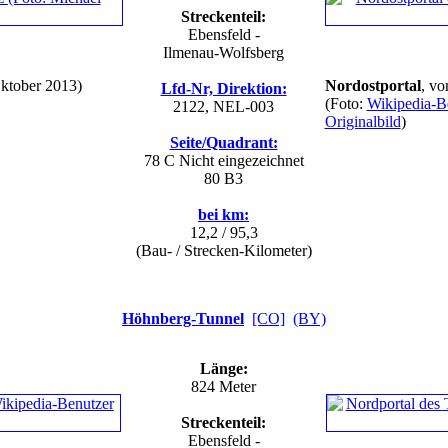
Streckenteil:
Ebensfeld -
Ilmenau-Wolfsberg
ktober 2013)
Nordostportal
, v
Lfd-Nr, Direktion:
(Foto:
Wikipedia-Be
2122, NEL-003
Originalbild
)
Seite/Quadrant:
78 C
Nicht eingezeichnet
80 B3
bei km:
12,2 / 95,3
(Bau- / Strecken-Kilometer)
Höhnberg-Tunnel
[CO]
(BY)
Länge:
824 Meter
Streckenteil:
Ebensfeld -