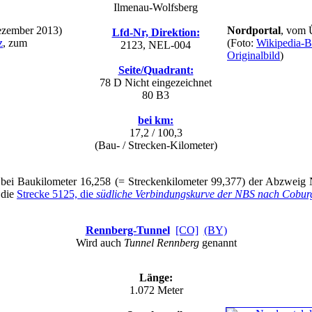
Ilmenau-Wolfsberg
ezember 2013)
Nordportal
, vom 
Lfd-Nr, Direktion:
z
, zum
(Foto:
Wikipedia-Be
2123, NEL-004
Originalbild
)
Seite/Quadrant:
78 D
Nicht eingezeichnet
80 B3
bei km:
17,2 / 100,3
(Bau- / Strecken-Kilometer)
bei Baukilometer 16,258 (= Streckenkilometer 99,377) der Abzweig Niede
 die
Strecke 5125, die
südliche Verbindungskurve der NBS nach Cobur
Rennberg-Tunnel
[CO]
(BY)
Wird auch
Tunnel Rennberg
genannt
Länge:
1.072 Meter