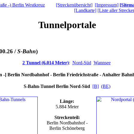
[Streckenübersicht]
[Impressum]
[Sitem
[Landkarte]
[Liste aller Strecke
Tunnelportale
00.26 /
S-Bahn
)
2 Tunnel (6.014 Meter)
:
Nord-Süd
Wannsee
 -] Berlin Nordbahnhof - Berlin Friedrichstraße - Anhalter Bahnh
S-Bahn-Tunnel Berlin Nord-Süd
[B]
(BE)
Länge:
5.884 Meter
Streckenteil:
Berlin Nordbahnhof -
Berlin Schöneberg