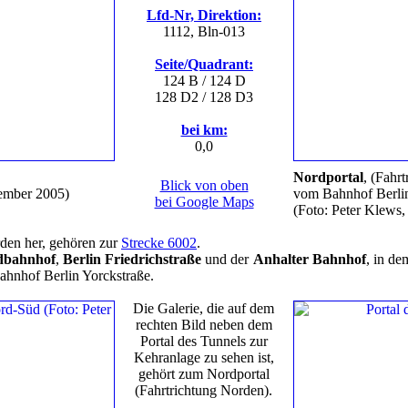
Lfd-Nr, Direktion:
1112, Bln-013
Seite/Quadrant:
124 B / 124 D
128 D2 / 128 D3
bei km:
0,0
Nordportal
, (Fahr
Blick von oben
ember 2005)
vom Bahnhof Berli
bei Google Maps
(Foto: Peter Klews
rden her, gehören zur
Strecke 6002
.
dbahnhof
,
Berlin Friedrichstraße
und der
Anhalter Bahnhof
, in de
ahnhof Berlin Yorckstraße.
Die Galerie, die auf dem
rechten Bild neben dem
Portal des Tunnels zur
Kehranlage zu sehen ist,
gehört zum Nordportal
(Fahrtrichtung Norden).