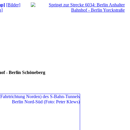
ap]
[Bilder]
n]
of - Berlin Schöneberg