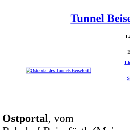
Tunnel Beis
L
B
Lf
S
Ostportal
, vom