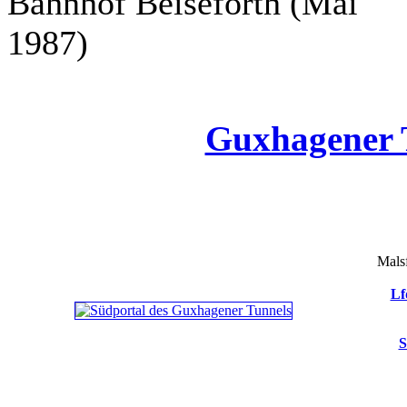
Bahnhof Beiseförth (Mai
1987)
Guxhagener 
Mals
Lf
S