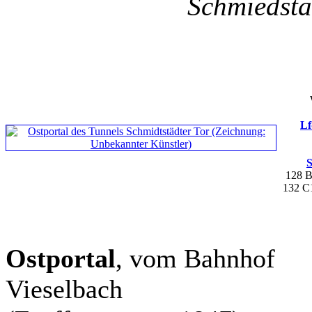
Schmiedstä
Lf
S
128 
132 
Ostportal
, vom Bahnhof
Vieselbach