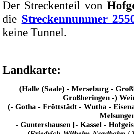
Der Streckenteil von
Hofg
die
Streckennummer 255
keine Tunnel.
Landkarte:
(Halle (Saale) - Merseburg - Gro
Großheringen -) Wei
(- Gotha - Fröttstädt - Wutha - Eise
Melsungen
- Guntershausen [- Kassel - Hofge
(Friedrich-Wilhelm-Nordbahn /