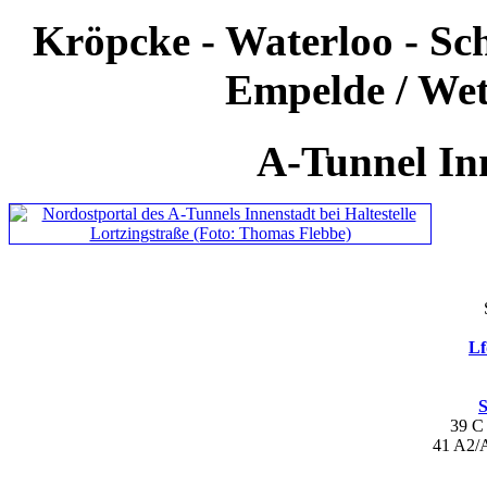
Kröpcke - Waterloo - Sc
Empelde / We
A-Tunnel In
Lf
S
39 
41 A2