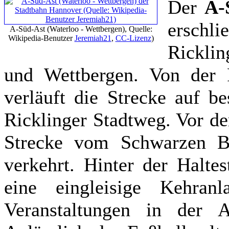
Der
A-
erschl
A-Süd-Ast (Waterloo - Wettbergen), Quelle:
Wikipedia-Benutzer
Jeremiah21
,
CC-Lizenz
)
Ricklin
und Wettbergen. Von der 
verläuft die Strecke auf b
Ricklinger Stadtweg. Vor de
Strecke vom Schwarzen Bä
verkehrt. Hinter der Haltes
eine eingleisige Kehran
Veranstaltungen in der 