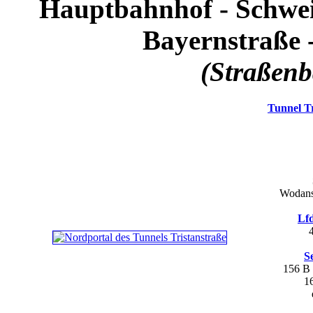
Hauptbahnhof - Schwei
Bayernstraße 
(Straßen
Tunnel Tr
Wodanst
Lfd
S
156 B
1