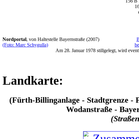
156 B
1
Nordportal
, von Haltestelle Bayernstraße (2007)
B
(Foto: Marc Schygulla)
b
Am
28. Januar 1978 stillgelegt
, wird even
Landkarte:
(Fürth-Billinganlage - Stadtgrenze -
Wodanstraße - Bayer
(Straße