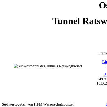
O
Tunnel Ratsw
Frank
Lf
S
149 
153A
Südwestportal
, von HFM Wasserschutzpolizei