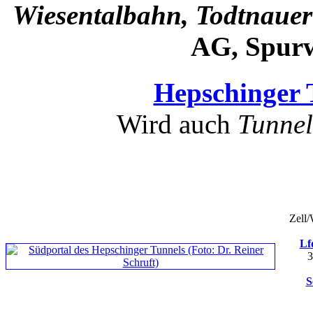
Wiesentalbahn, Todtnauerl
AG, Spurw
Hepschinger 
Wird auch
Tunnel
Zell/
Lf
3
S