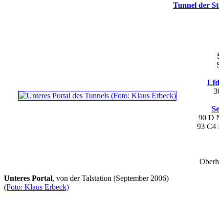
Tunnel der S
Lfd
3
Se
90 D
93 C4
Oberh
Unteres Portal
, von der Talstation (September 2006)
(Foto: Klaus Erbeck)