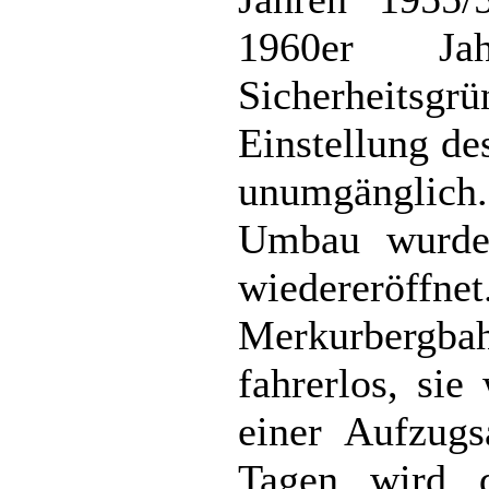
1960er J
Sicherheit
Einstellung d
unumgänglic
Umbau wurde
wiedereröf
Merkurbergbah
fahrerlos, sie
einer Aufzugs
Tagen wird 