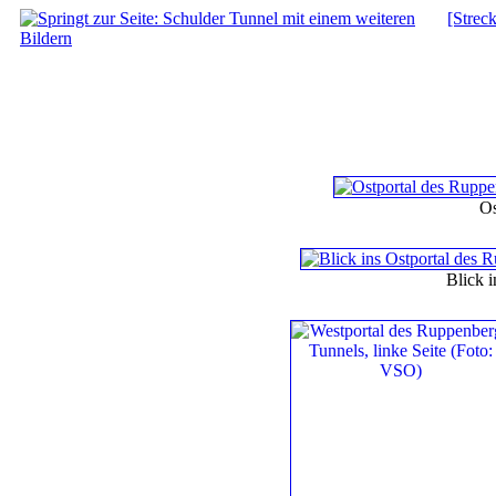
[Strec
Os
Blick i