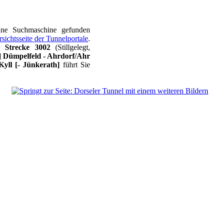
eine Suchmaschine gefunden
rsichtsseite der Tunnelportale
.
ur
Strecke 3002
(Stillgelegt,
] Dümpelfeld - Ahrdorf/Ahr
/Kyll [- Jünkerath]
führt Sie