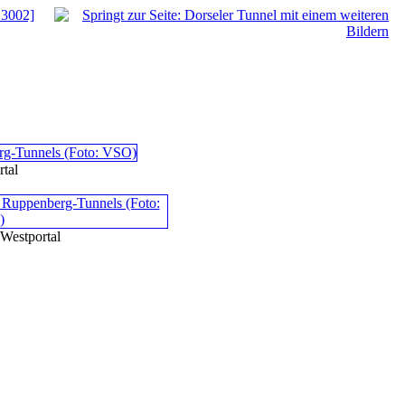
 3002]
tal
Westportal