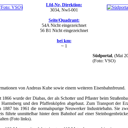
Lfd-Nr, Direktion:
3034, NwI-001
Seite/Quadrant:
54A
Nicht eingezeichnet
56 B1
Nicht eingezeichnet
bei km:
~ 1
Südportal
, (Mai 2
(Foto: VSO)
formationen von Andreas Kube sowie einem weiteren Eisenbahnfreund.
it 1866 wurde der Diabas, der als Schotter und Pflaster beim Straßen
 Harmsberg und den Pfaffenköpfen abgebaut. Zum Transport der Erze
n 1887 bis 1961 die normalspurige Neuwerker Industriebahn. Sie zw
eis führte unmittelbar hinter dem Bahnhof auf einer Steinbogenbrüc
alten (Foto links).